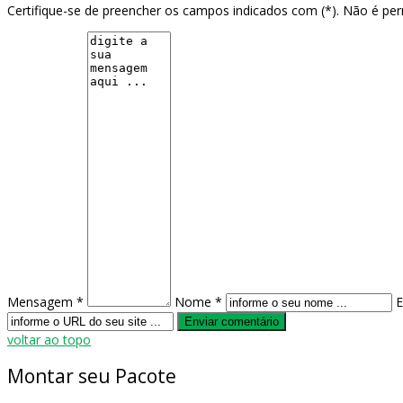
Certifique-se de preencher os campos indicados com (*). Não é pe
Mensagem *
Nome *
E
voltar ao topo
Montar
seu Pacote