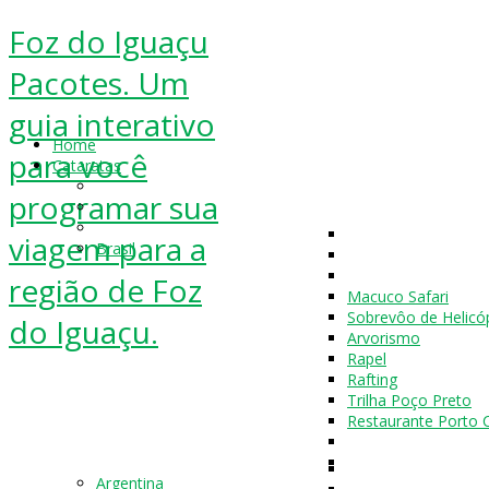
Foz do Iguaçu
Pacotes. Um
guia interativo
Home
para você
Cataratas
programar sua
viagem para a
Brasil
região de Foz
Macuco Safari
Sobrevôo de Helicó
do Iguaçu.
Arvorismo
Rapel
Rafting
Trilha Poço Preto
Restaurante Porto 
Argentina